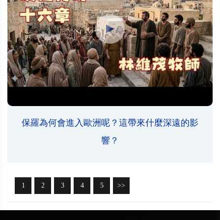
保羅為何會進入歐洲呢？這帶來什麼深遠的影
響？
1
2
3
4
5
>>